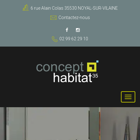
6 rue Alain Colas 35530 NOYAL-SUR-VILAINE
Contactez-nous
02 99 62 29 10