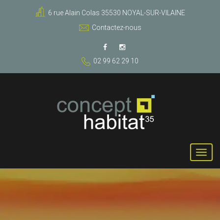
6 rue Alain Colas 35530 NOYAL-SUR-VILAINE
Contactez-nous
02 99 62 29 10