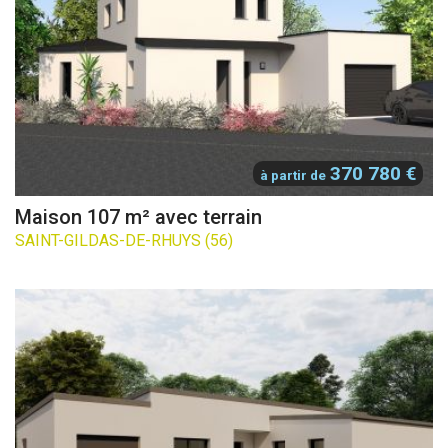
370 780 €
à partir de
Maison 107 m² avec terrain
SAINT-GILDAS-DE-RHUYS (56)