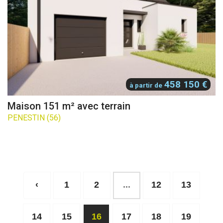
458 150 €
à partir de
Maison 151 m² avec terrain
PENESTIN (56)
‹
1
2
...
12
13
14
15
16
17
18
19