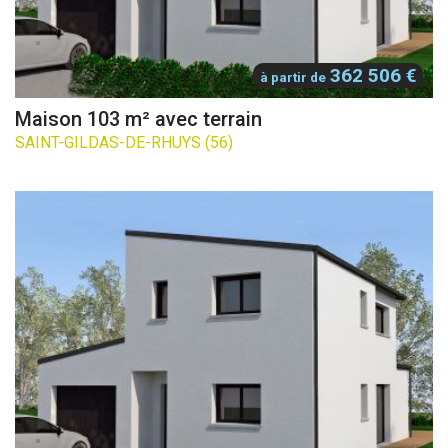
362 506 €
à partir de
Maison 103 m² avec terrain
SAINT-GILDAS-DE-RHUYS (56)