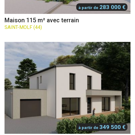
283 000 €
à partir de
Maison 115 m² avec terrain
SAINT-MOLF (44)
349 500 €
à partir de