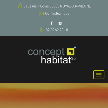
6 rue Alain Colas 35530 NOYAL-SUR-VILAINE
Contactez-nous
02 99 62 29 10