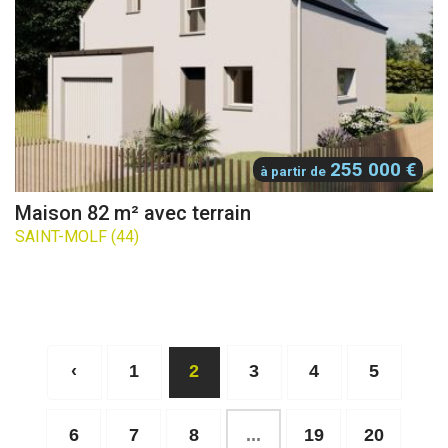
255 000 €
à partir de
Maison 82 m² avec terrain
SAINT-MOLF (44)
‹
1
2
3
4
5
6
7
8
...
19
20